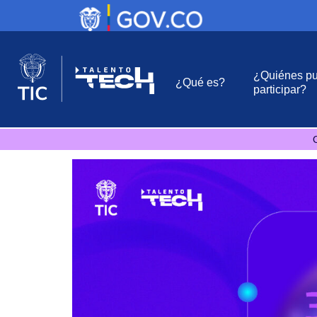
¿Quiénes p
¿Qué es?
participar?