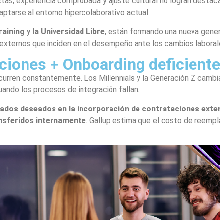
ctas, experiencia comprobada y ajuste cultural no logran desta
ptarse al entorno hipercolaborativo actual.
aining y la Universidad Libre
, están formando una nueva gene
externos que inciden en el desempeño ante los cambios laboral
iciones + Onboarding deficient
 ocurren constantemente. Los Millennials y la Generación Z camb
uando los procesos de integración fallan.
tados deseados en la incorporación de contrataciones exte
nsferidos internamente
. Gallup estima que el costo de reempl