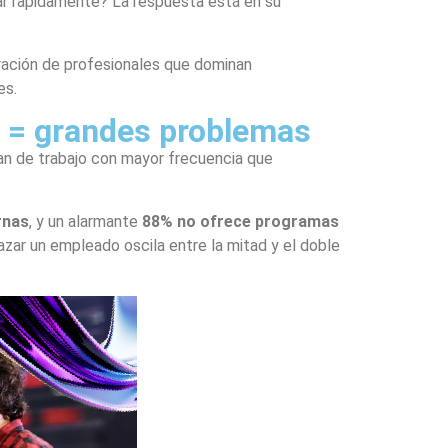
car rápidamente? La respuesta está en su
ración de profesionales que dominan
es.
e = grandes problemas
ian de trabajo con mayor frecuencia que
rnas
, y un alarmante
88% no ofrece programas
azar un empleado oscila entre la mitad y el doble