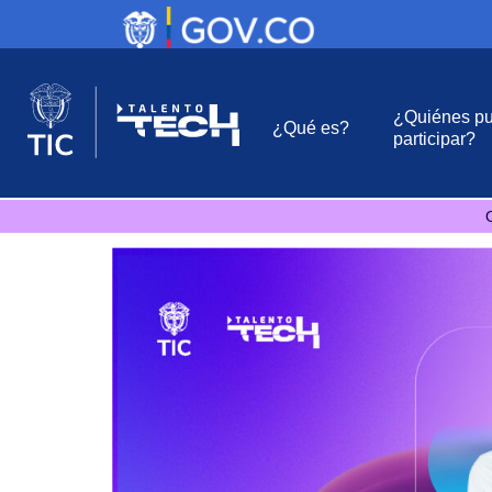
¿Quiénes p
¿Qué es?
participar?