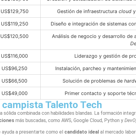
US$129,750
Gestión de infraestructura
cloud
y
US$119,250
Diseño e integración de sistemas c
US$120,500
Análisis de negocio y desarrollo de 
D
US$116,000
Liderazgo y gestión de pro
US$96,250
Instalación, parcheo y mantenimie
US$66,500
Solución de problemas de
hard
US$49,000
Primer contacto y soporte técn
el campista Talento Tech
a sólida combinada con habilidades blandas. La formación integra
ciones
más buscadas, como AWS, Google Cloud, Python y
DevO
e ayuda a presentarte como el
candidato ideal
al mercado labora