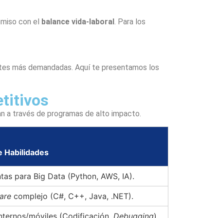
miso con el
balance vida-laboral
. Para los
antes más demandadas. Aquí te presentamos los
titivos
zan a través de programas de alto impacto.
 Habilidades
tas para Big Data (Python, AWS, IA).
are
complejo (C#, C++, Java, .NET).
internos/móviles (Codificación,
Debugging
).