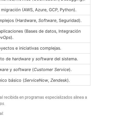
 migración (AWS, Azure, GCP, Python).
omplejos (Hardware,
Software
, Seguridad).
aplicaciones (Bases de datos, Integración
evOps
).
yectos e iniciativas complejas.
nto de
hardware
y
software
del sistema.
ware
y
software
(
Customer Service
).
ico básico (
ServiceNow
,
Zendesk
).
l recibida en programas especializados alinea a
ps
.
l: