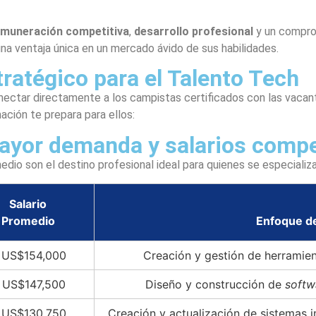
emuneración competitiva
,
desarrollo profesional
y un compro
a ventaja única en un mercado ávido de sus habilidades.
tratégico para el Talento Tech
nectar directamente a los campistas certificados con las vac
ción te prepara para ellos:
mayor demanda y salarios compe
omedio son el destino profesional ideal para quienes se especiali
Salario
Promedio
Enfoque de
US$154,000
Creación y gestión de herramien
US$147,500
Diseño y construcción de
softw
US$130,750
Creación y actualización de sistemas 