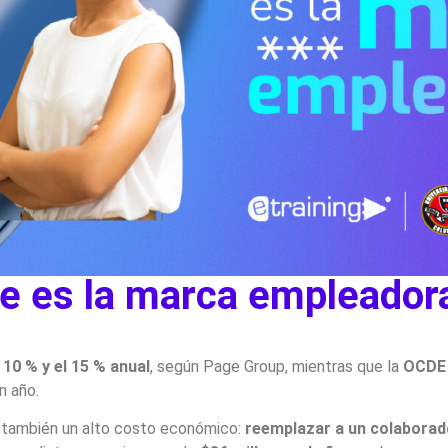
e es la marca empleador
l
10 % y el 15 % anual
, según Page Group, mientras que la
OCDE 
n año.
o también un alto costo económico:
reemplazar a un colaborado