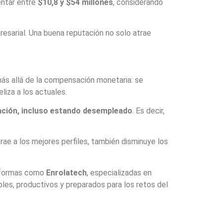
ntar entre
$10,8 y $54 millones
, considerando
presarial. Una buena reputación no solo atrae
más allá de la compensación monetaria: se
liza a los actuales.
ación, incluso estando desempleado
. Es decir,
rae a los mejores perfiles, también disminuye los
taformas como
Enrolatech
, especializadas en
les, productivos y preparados para los retos del