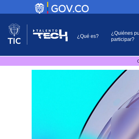
¿Quiénes p
¿Qué es?
participar?