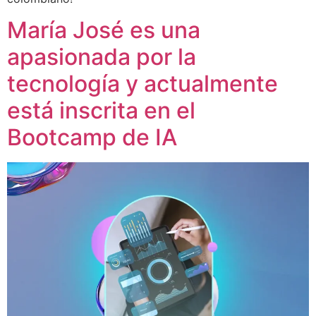
María José es una
apasionada por la
tecnología y actualmente
está inscrita en el
Bootcamp de IA